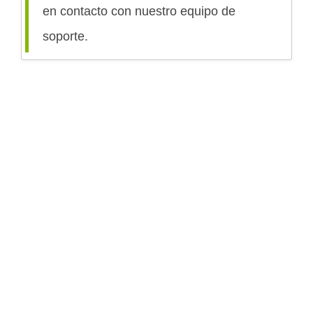
en contacto con nuestro equipo de
soporte.
Servicios
Comprar
embarcaciones
Asesoramiento y Gestoría
Barcos a motor
Detallado de barcos
Barcos a vela
Mantenimiento
Sobre Nosotros
Conócenos
FAQs
Contacto