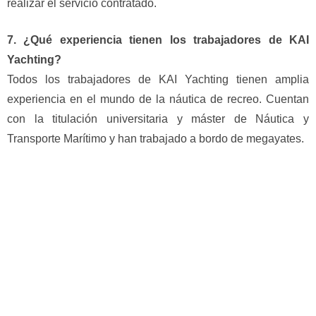
realizar el servicio contratado.
7. ¿Qué experiencia tienen los trabajadores de KAI
Yachting?
Todos los trabajadores de KAI Yachting tienen amplia
experiencia en el mundo de la náutica de recreo. Cuentan
con la titulación universitaria y máster de Náutica y
Transporte Marítimo y han trabajado a bordo de megayates.
Servicios
Comprar
embarcaciones
Asesoramiento y Gestoría
Barcos a motor
Detallado de barcos
Barcos a vela
Mantenimiento