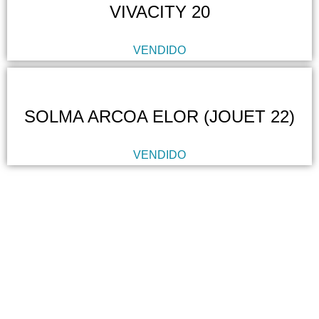
VIVACITY 20
VENDIDO
SOLMA ARCOA ELOR (JOUET 22)
VENDIDO
Servicios
Comprar
embarcaciones
Asesoramiento y Gestoría
Barcos a motor
Detallado de barcos
Barcos a vela
Mantenimiento