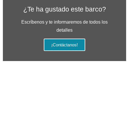
¿Te ha gustado este barco?
Escríbenos y te informaremos de todos los
detalles
¡Contáctanos!
Servicios
Comprar
embarcaciones
Asesoramiento y Gestoría
Barcos a motor
Detallado de barcos
Barcos a vela
Mantenimiento
Sobre Nosotros